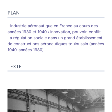
Plan
PLAN
Texte
Notes
Illustrations
L’industrie aéronautique en France au cours des
Citer cet article
années 1930 et 1940 : Innovation, pouvoir, conflit
Auteur
La régulation sociale dans un grand établissement
de constructions aéronautiques toulousain (années
1940-années 1980)
TEXTE