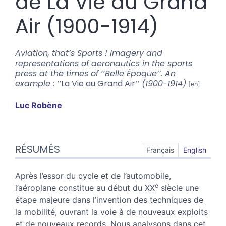
de La Vie au Grand
Air (1900-1914)
Aviation, that’s Sports ! Imagery and
representations of aeronautics in the sports
press at the times of ‘‘Belle Époque’’. An
example : ‘‘
La Vie au Grand Air
’’ (1900-1914)
Luc
Robène
Résumés
RÉSUMÉS
Index
Français
English
Plan
Texte
Après l’essor du cycle et de l’automobile,
Bibliographie
e
l’aéroplane constitue au début du XX
siècle une
Notes
étape majeure dans l’invention des techniques de
Illustrations
la mobilité, ouvrant la voie à de nouveaux exploits
Citer cet article
et de nouveaux records. Nous analysons dans cet