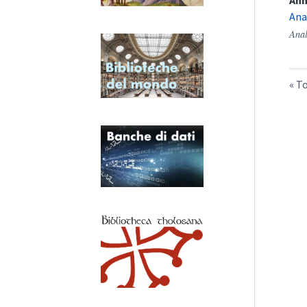
An
Ana
Anal
To