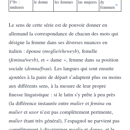
f°8v :
le donne
les femmes
las mujeres
dy
10
mulieres
frauuuen
Le sens de cette série est de pouvoir donner en
allemand la correspondance de chacun des mots qui
désigne la femme dans ses diverses nuances en
italien : épouse (
moglie/eheweyb
), femelle
(
femina/weyb
), et « dame », femme dans sa position
sociale (
donna/frau
). Les langues qui sont ensuite
ajoutées à la paire de départ s’adaptent plus ou moins
aux différents sens, à la mesure de leur propre
finesse linguistique : si le latin s’y prête à peu près
(la différence instaurée entre
mulier
et
femina
ou
mulier
et
uxor
n’est pas complètement pertinente,
mulier
étant très général), l’espagnol ne parvient pas
complètement à discriminer
moglie
et
donna
, et le