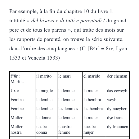
Par exemple, à la fin du chapitre 10 du livre 1,
intitulé «
del bisavo e di tutti e parentadi
/ du grand
pere et de tous les parens », qui traite des mots sur
les rapports de parenté, on trouve la série suivante,
dans l’ordre des cinq langues : (f° [B4r] = 8rv, Lyon
1533 et Venezia 1533)
f°8r :
il marito
le mari
el marido
der eheman
Maritus
Uxor
la moglie
la femme
la mujer
das eeweyb
Femina
la femina
la femme
la hembra
weyb
Femine
le femine
les femmes
las hembras
dy nueyber
Mulier
la donna
le femme
la mujer
dye franu
Mulier
nostra
noustre
nuestra
dy frauuuen
nostra
donna
femme
mujer