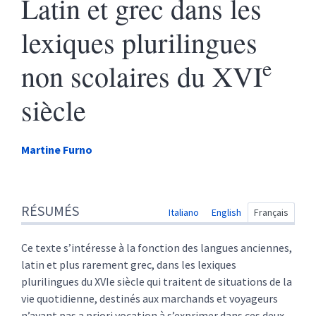
Latin et grec dans les
lexiques plurilingues
e
non scolaires du XVI
siècle
Martine
Furno
Résumés
RÉSUMÉS
Index
Italiano
English
Français
Plan
Texte
Ce texte s’intéresse à la fonction des langues anciennes,
Note de fin
latin et plus rarement grec, dans les lexiques
Citer cet article
plurilingues du XVIe siècle qui traitent de situations de la
Auteur
vie quotidienne, destinés aux marchands et voyageurs
n’ayant pas a priori vocation à s’exprimer dans ces deux