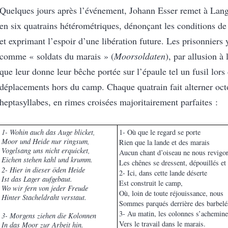
Quelques jours après l’événement, Johann Esser remet à Lan
en six quatrains hétérométriques, dénonçant les conditions de
et exprimant l’espoir d’une libération future. Les prisonniers 
comme « soldats du marais » (
Moorsoldaten
), par allusion à 
que leur donne leur bêche portée sur l’épaule tel un fusil lors 
déplacements hors du camp. Chaque quatrain fait alterner oct
heptasyllabes, en rimes croisées majoritairement parfaites :
1- Wohin auch das Auge blicket,
1- Où que le regard se porte
Moor und Heide nur ringsum,
Rien que la lande et des marais
Vogelsang uns nicht erquicket,
Aucun chant d’oiseau ne nous revigo
Eichen stehen kahl und krumm.
Les chênes se dressent, dépouillés et
2- Hier in dieser öden Heide
2- Ici, dans cette lande déserte
Ist das Lager aufgebaut.
Est construit le camp,
Wo wir fern von jeder Freude
Où, loin de toute réjouissance, nous
Hinter Stacheldraht verstaut.
Sommes parqués derrière des barbelé
3- Au matin, les colonnes s’achemine
3- Morgens ziehen die Kolonnen
Vers le travail dans le marais.
In das Moor zur Arbeit hin.