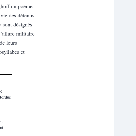
ghoff un poème
 vie des détenus
y sont désignés
l’allure militaire
de leurs
osyllabes et
re
 tordus
s.
nt