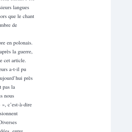
sieurs langues
lors que le chant
ombre de
ore en polonais.
après la guerre,
 cet article.
rs a-t-il pu
aujourd’hui près
 pas la
us nous
», c’est-à-dire
usionnent
Diverses
dées, entre