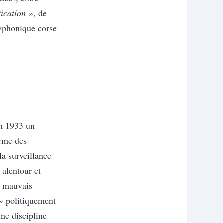
ication
», de
yphonique corse
en 1933 un
erme des
la surveillance
 alentour et
s mauvais
 » politiquement
ne discipline