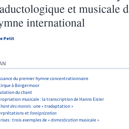
raductologique et musicale 
ymne international
se
Petit
n
AN
te
liographie
es
ssance du premier hymne concentrationnaire
ustrations
cirque à Börgermoor
r cet article
culation du chant
eur
ropriation musicale : la transcription de Hanns Eisler
Chant des marais
: une « tradaptation »
erprétations et
foreignization
rises : trois exemples de «
domestication
musicale »