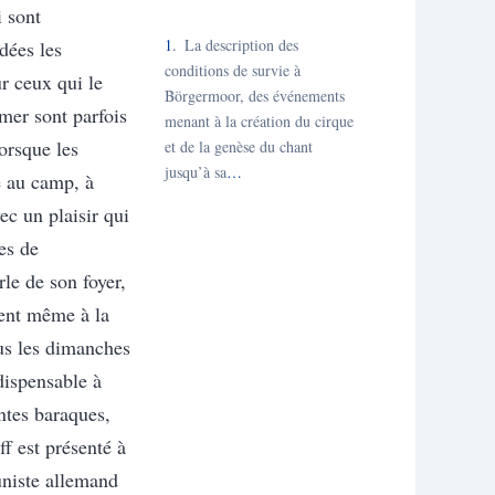
 sont
1
La description des
dées les
conditions de survie à
r ceux qui le
Börgermoor, des événements
mer sont parfois
menant à la création du cirque
orsque les
et de la genèse du chant
jusqu’à sa
…
ée au camp, à
ec un plaisir qui
es de
rle de son foyer,
sent même à la
ous les dimanches
dispensable à
entes baraques,
 est présenté à
uniste allemand