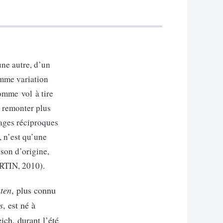
une autre, d’un
omme variation
omme vol à tire
it remonter plus
lages réciproques
, n’est qu’une
nson d’origine,
ARTIN, 2010).
ten
, plus connu
s
, est né à
ich, durant l’été