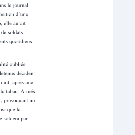
ns le journal
osition d’une
 elle aurait
 de soldats
ents quotidiens
lité oubliée
détenus décident
 nuit, après une
 du tabac. Armés
nt, provoquant un
nsi que la
 soldera par