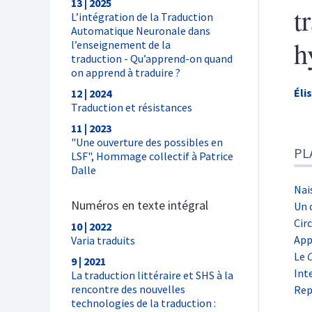
13 | 2025
t
L’intégration de la Traduction
Automatique Neuronale dans
h
l’enseignement de la
traduction - Qu’apprend-on quand
on apprend à traduire ?
Éli
12 | 2024
Traduction et résistances
11 | 2023
Pla
"Une ouverture des possibles en
PL
Tex
LSF", Hommage collectif à Patrice
Dalle
Bib
Not
Nai
Numéros en texte intégral
Ill
Un 
Cite
Cir
10 | 2022
Aut
App
Varia traduits
Le
9 | 2021
Int
La traduction littéraire et SHS à la
rencontre des nouvelles
Rep
technologies de la traduction :