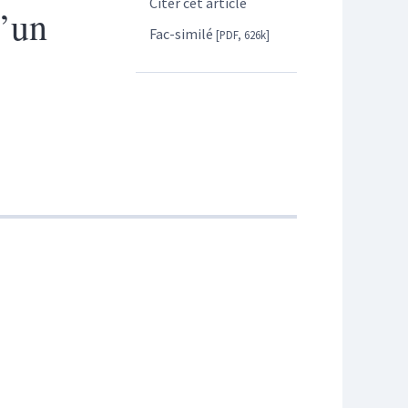
Citer cet article
d’un
Fac-similé
[PDF, 626k]