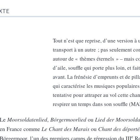
XTE
Tout n’est que reprise, d’une version à 
transport à un autre ; pas seulement c
autour de « thèmes éternels » – mais c
d’aile, souffle qui porte plus loin, et fa
avant. La frénésie d’emprunts et de pil
qui caractérise les musiques populaires
tentative pour attraper au vol cette cha
respirer un temps dans son souffle (M
Le
Moorsoldatenlied
,
Börgermoorlied
ou
Lied der Moorsolda
en France comme
Le Chant des Marais
ou
Chant des déporté
e
Börgermoor, l’un des premiers camps de répression du III
Re