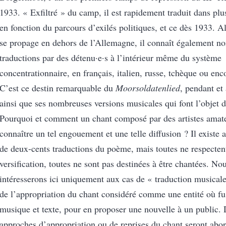
1933. « Exfiltré » du camp, il est rapidement traduit dans plu
en fonction du parcours d’exilés politiques, et ce dès 1933. A
se propage en dehors de l’Allemagne, il connaît également n
traductions par des détenu·e·s à l’intérieur même du système
concentrationnaire, en français, italien, russe, tchèque ou enc
C’est ce destin remarquable du
Moorsoldatenlied
, pendant et 
ainsi que ses nombreuses versions musicales qui font l’objet de
Pourquoi et comment un chant composé par des artistes amateu
connaître un tel engouement et une telle diffusion ? Il existe 
de deux-cents traductions du poème, mais toutes ne respectent
versification, toutes ne sont pas destinées à être chantées. No
intéresserons ici uniquement aux cas de « traduction musicale 
de l’appropriation du chant considéré comme une entité où f
musique et texte, pour en proposer une nouvelle à un public. 
approches d’appropriation ou de reprises du chant seront abor