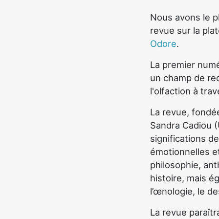
Nous avons le pla
revue sur la pla
Odore
.
La premier numé
un champ de rech
l'olfaction à tr
La revue, fondé
Sandra Cadiou (
significations d
émotionnelles et
philosophie, ant
histoire, mais 
l’œnologie, le de
La revue paraît