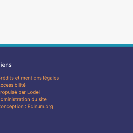
Liens
rédits et mentions légales
ccessibilité
ropulsé par Lodel
dministration du site
onception : Edinum.org