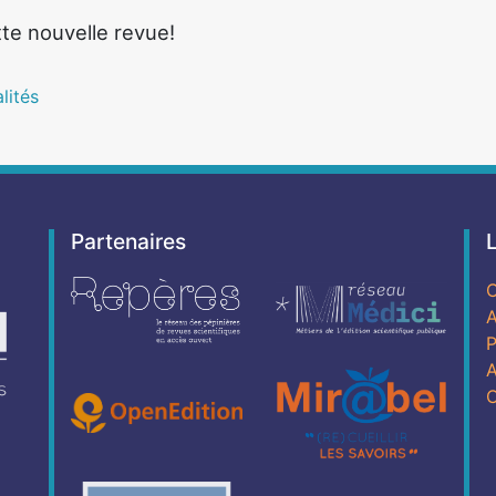
te nouvelle revue!
lités
Partenaires
C
A
P
A
C