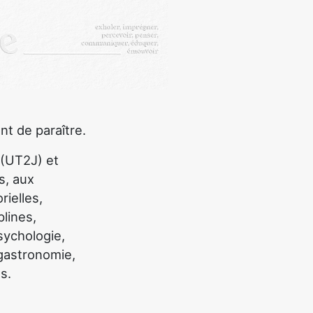
nt de paraître.
 (UT2J) et
s, aux
rielles,
plines,
sychologie,
 gastronomie,
ns.