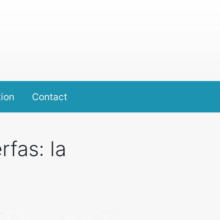
ion
Contact
rfas: la