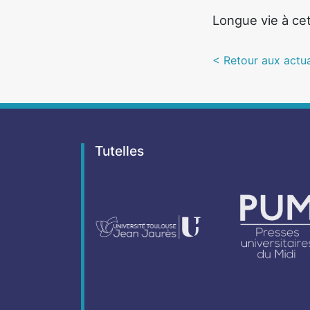
Longue vie à cet
< Retour aux actua
Tutelles